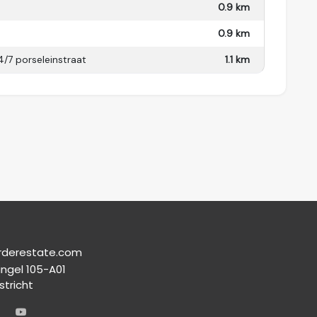
0.9 km
0.9 km
4/7 porseleinstraat
1.1 km
rderestate.com
ingel 105-A01
stricht