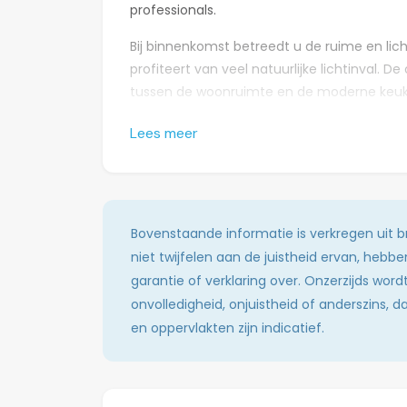
professionals.
Bij binnenkomst betreedt u de ruime en lic
profiteert van veel natuurlijke lichtinval. D
tussen de woonruimte en de moderne keuken
inbouwapparatuur en beschikt over voldoe
Lees meer
Op de eerste en tweede verdieping bevinden
opgezet en multifunctioneel te gebruiken 
badkamer beschikt over een ruime inloopdou
een separaat toilet aanwezig.
Bovenstaande informatie is verkregen uit
De woning beschikt tevens over een prakti
niet twijfelen aan de juistheid ervan, hebb
voor wasapparatuur en extra opslagmogeli
garantie of verklaring over. Onzerzijds wor
onvolledigheid, onjuistheid of anderszins,
Aan de achterzijde bevindt zich een fijne tu
en oppervlakten zijn indicatief.
buitenleven. De tuin biedt voldoende ruimt
gezellige buitenmaaltijd.
De woning is gelegen in een rustige en kin