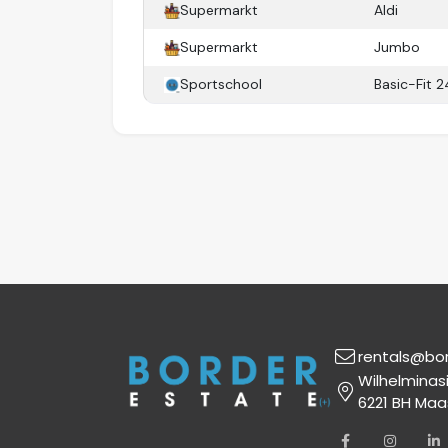
Praktische berging/technische ruimte
Supermarkt
Aldi
Privétuin
Supermarkt
Jumbo
Nette vloer- en wandafwerking
Sportschool
Basic-Fit 2
Goed geïsoleerd en energiezuinig
rentals@bo
Wilhelminas
6221 BH Maa