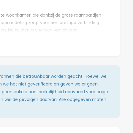
hte woonkamer, die dankzij de grote raampartijen
e open indeling zorgt voor een prettige verbinding
. De keuken is voorzien van diverse
nde werk- en opbergruimte.
 zich in totaal vier slaapkamers. De kamers zijn ruim
als slaap-, werk- of studeerkamer. De moderne
che, wastafel en designradiator. Daarnaast is er
 bronnen die betrouwbaar worden geacht. Hoewel we
sche technische ruimte/berging met aansluitingen
en we het niet geverifieerd en geven we er geen
jkheden.
dt geen enkele aansprakelijkheid aanvaard voor enige
 dan wel de gevolgen daarvan. Alle opgegeven maten
in waar u in alle rust kunt genieten van het
e voor een zitgedeelte, speelvoorzieningen of een
dvriendelijke woonomgeving. Diverse voorzieningen