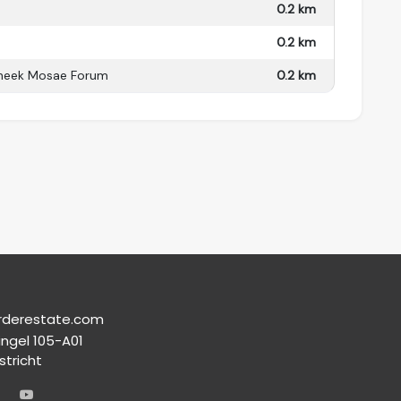
0.2 km
0.2 km
heek Mosae Forum
0.2 km
rderestate.com
ingel 105-A01
stricht