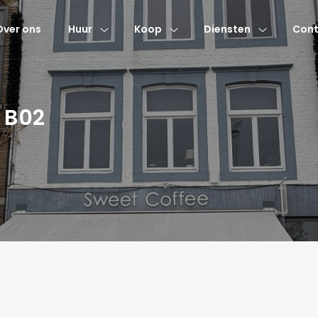
Over ons
Huur
Koop
Diensten
Cont
 B02