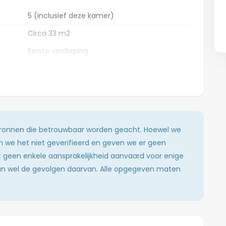
5 (inclusief deze kamer)
Circa 33 m2
Eerste verdieping
Gestoffeerd
Ja
1
1
 bronnen die betrouwbaar worden geacht. Hoewel we
1
en we het niet geverifieerd en geven we er geen
dt geen enkele aansprakelijkheid aanvaard voor enige
1
 dan wel de gevolgen daarvan. Alle opgegeven maten
1 (gedeeld)
1 (gedeeld)
Nee