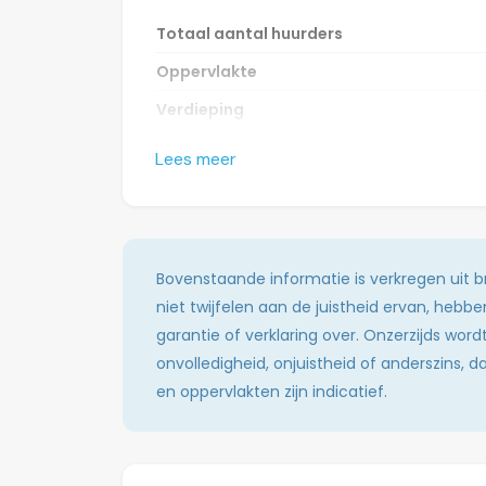
Totaal aantal huurders
Oppervlakte
Verdieping
Interieur
Lees meer
Privé wastafel
Douches
Toilet(ten)
Bovenstaande informatie is verkregen uit
Keuken(s)
niet twijfelen aan de juistheid ervan, hebb
garantie of verklaring over. Onzerzijds wor
Woonkamer
onvolledigheid, onjuistheid of anderszins,
Wasmachine
en oppervlakten zijn indicatief.
Droger
Huisdieren