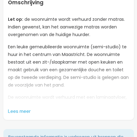
Omschrijving
Let op:
de woonruimte wordt verhuurd zonder matras.
Indien gewenst, kan het aanwezige matras worden
overgenomen van de huidige huurder.
Een leuke gemeubileerde woonruimte (semi-studio) te
huur in het centrum van Maastricht. De woonruimte
bestaat uit een zit-/slaapkamer met open keuken en
maakt gebruik van een gezamenlijke douche en toilet
op de tweede verdieping. De semi-studio is gelegen aan
de voorzijde van het pand.
De woonruimte wordt verhuurd met een laminaatvloer,
gordijnen aan zowel de voor- als achterzijde, verlichting,
Lees meer
een koelkast, een combinatie oven-magnetron en een
2-pits kookplaat. Dankzij de praktische indeling biedt
deze semi-studio alles wat je nodig hebt voor
comfortabel wonen in hartje Maastricht.
Bovenstaande informatie is verkregen uit bronnen die