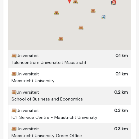
Privé wastafel
Ja
Douches
1 (gedeeld)
Toilet(ten)
1 (gedeeld)
Keuken(s)
1 (gedeeld)
Woonkamer
Nee
Universiteit
0.1 km
Huisdieren
Nee
Talencentrum Universiteit Maastricht
Wasmachine
Ja (gedeeld)
Universiteit
0.1 km
Droger
Ja (gedeeld)
Maastricht University
Balkon
Nee
Universiteit
0.2 km
School of Business and Economics
Tuin
Nee
Universiteit
0.3 km
Fietsenstalling
Nee
ICT Service Centre - Maastricht University
Universiteit
0.3 km
Maastricht University Green Office