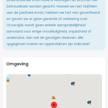
betrouwbaar worden geacht. Hoewel we niet twijfelen
De ligging is ideaal: midden in het bruisende centrum
aan de juistheid ervan, hebben we het niet geverifieerd
van Maastricht, op loopafstand van winkels,
en geven we er geen garantie of verklaring over.
supermarkten, restaurants, cafés en het openbaar
Onzerzijds wordt geen enkele aansprakelijkheid
vervoer. Ook diverse onderwijsinstellingen zijn eenvoudig
aanvaard voor enige onvolledigheid, onjuistheid of
te bereiken per fiets of te voet.
anderszins, dan wel de gevolgen daarvan. Alle
Kortom, een praktische en centraal gelegen
opgegeven maten en oppervlakten zijn indicatief.
woonruimte, perfect voor studenten of starters die
willen wonen in het hart van Maastricht.
Omgeving
Totaal aantal
2 (Inclusief deze semi-
huurders
studio)
Oppervlakte
Circa 30 m2
Verdieping
Tweede etage
Gestoffeerd &
Interieur
gemeubileerd