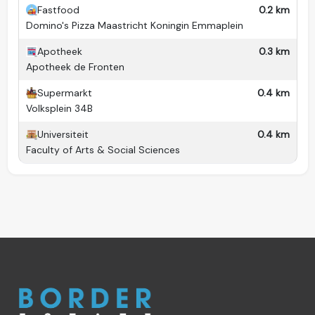
Fastfood
0.2 km
Huisdieren
Nee
Domino's Pizza Maastricht Koningin Emmaplein
Wasmachine
Ja (gedeeld)
Apotheek
0.3 km
Apotheek de Fronten
Droger
Nee
Supermarkt
0.4 km
Balkon
Nee
Volksplein 34B
Tuin
Nee
Universiteit
0.4 km
Fietsenstalling
Nee
Faculty of Arts & Social Sciences