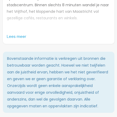
stadscentrum. Binnen slechts 8 minuten wandel je naar
het Vrijthof, het kloppende hart van Maastricht vol
gezellige cafés, restaurants en winkels.
De kamer, gelegen op de eerste verdieping aan de
Lees meer
voorzijde van het pand, biedt een comfortabele en
stijlvolle woonruimte. Je deelt de moderne keukens, die
voorzien zijn van alle gemakken om heerlijk te koken, en
de badkamers, waarvan één is uitgerust met een luxe
Bovenstaande informatie is verkregen uit bronnen die
bad. Daarnaast is er een wasmachine beschikbaar in de
betrouwbaar worden geacht. Hoewel we niet twijfelen
kelder.
aan de juistheid ervan, hebben we het niet geverifieerd
en geven we er geen garantie of verklaring over.
Belangrijke details:
Onzerzijds wordt geen enkele aansprakelijkheid
De kamer wordt momenteel volledig gerenoveerd en
aanvaard voor enige onvolledigheid, onjuistheid of
ingericht met nieuwe meubels, waaronder een
anderszins, dan wel de gevolgen daarvan. Alle
comfortabel bed, ruime kledingkast, bureau en
opgegeven maten en oppervlakten zijn indicatief.
bureaustoel. Dit biedt jou de kans om een stijlvol en
persoonlijk plekje te creëren.