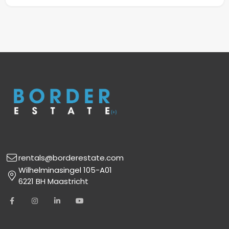
Balkon
Nee
Tuin
Ja (gedeeld)
Fietsenstalling
Ja (voor het pand)
rentals@borderestate.com
Wilhelminasingel 105-A01
6221 BH Maastricht