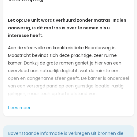
Let op: De unit wordt verhuurd zonder matras. Indien
aanwezig, is dit matras is over te nemen als u
interesse heeft.
Aan de sfeervolle en karakteristieke Heerderweg in
Maastricht bevindt zich deze prachtige, zeer ruime
kamer. Dankzij de grote ramen geniet je hier van een
overvloed aan natuurlijk daglicht, wat de ruimte een
open en aangename sfeer geeft. De kamer is onderdeel
van een verzorgd pand op een gunstige locatie: rustig
gelegen, maar toch op korte afstand van
het stadscentrum, diverse winkels, supermarkten,
Lees meer
en openbaar vervoer. Ook het station en
universiteitsgebouwen zijn goed bereikbaar met de fiets.
Wat deze kamer echt bijzonder maakt, is de directe
Bovenstaande informatie is verkregen uit bronnen die
toegang tot een grote, groene gedeelde tuin. Hier kun je