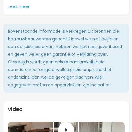
indrukwekkende silhouet van de Sint-Lambertuskerk,
Lees meer
een prachtig monument dat in elk seizoen en bij elk licht
een ander, betoverend aanzicht biedt.
Het appartement zelf is stijlvol en met oog voor detail
Bovenstaande informatie is verkregen uit bronnen die
gemeubileerd, zodat je er direct comfortabel kunt
betrouwbaar worden geacht. Hoewel we niet twijfelen
wonen. De royale woonkamer voelt licht en ruim aan
aan de juistheid ervan, hebben we het niet geverifieerd
dankzij de grote raampartijen, en vormt een heerlijke
en geven we er geen garantie of verklaring over.
plek om te ontspannen, te dineren of gasten te
Onzerzijds wordt geen enkele aansprakelijkheid
ontvangen. De keuken is royaal opgezet en volledig
aanvaard voor enige onvolledigheid, onjuistheid of
uitgerust met moderne apparatuur, waaronder een
anderszins, dan wel de gevolgen daarvan. Alle
vaatwasser, en is bovendien voorzien van een
opgegeven maten en oppervlakten zijn indicatief.
wasmachine. De badkamer is praktisch én stijlvol, met
een comfortabele douche, een modern
badkamermeubel en voldoende opbergruimte voor al je
benodigdheden. Het toilet is apart gelegen, wat zorgt
Video
voor extra privacy en gemak.
De slaapkamer is royaal van formaat en voorzien van