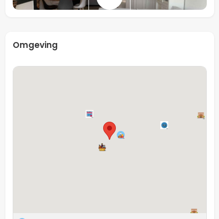
een groot, comfortabel bed en een ruime kledingkast.
Dankzij de ruime opzet blijft er genoeg plaats over om
vrij te bewegen of een werkhoekje te creëren. Vanuit
deze slaapkamer heb je directe toegang tot het terras,
Omgeving
waardoor je ’s ochtends de dag kunt beginnen met
frisse lucht en ’s avonds kunt afsluiten met de
zonsondergang. Daarnaast beschikt het appartement
over een berging.
Wonen aan het Koningin Emmaplein betekent wonen in
stijl, met dagelijks het comfort van een luxe
appartement én het voorrecht van een uitzicht dat
nooit verveelt. Hier ervaar je de perfecte balans tussen
stadse levendigheid en de serene charme van een van
de mooiste plekken van Maastricht.
Totaal aantal
Zelfstandig appartement
huurders