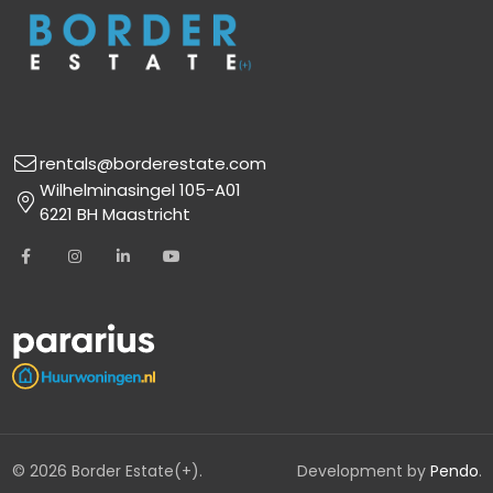
Tuin
Ja (gedeeld)
Nee, wel mogelijk voor het
Fietsenstalling
pand
rentals@borderestate.com
Wilhelminasingel 105-A01
6221 BH Maastricht
© 2026 Border Estate(+).
Development by
Pendo
.