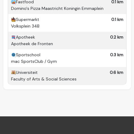
Oppervlakte
Circa 59 m2
Fastfood
0.1 km
Domino's Pizza Maastricht Koningin Emmaplein
Verdieping
Eerste Verdieping
Supermarkt
0.1 km
Gemeubileerd &
Volksplein 34B
Interieur
Gestoffeerd
Apotheek
0.2 km
Privé wastafel
Ja
Apotheek de Fronten
Douches
1
Sportschool
0.3 km
Toilet(ten)
mac SportsClub / Gym
1
Keuken(s)
1
Universiteit
0.6 km
Faculty of Arts & Social Sciences
Ja
Woonkamer
Huisdieren
Nee
Ja (prive)
Wasmachine
Droger
-
Balkon
Ja (prive)