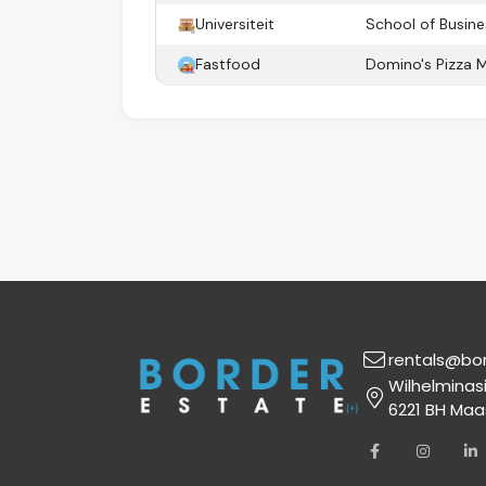
toplocatie in het historische hart van Maas
Universiteit
School of Busin
Fastfood
Domino's Pizza 
rentals@bo
Wilhelminas
6221 BH Maa