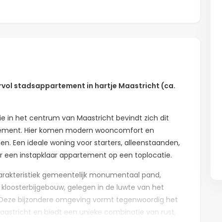
vol stadsappartement in hartje Maastricht (ca.
e in het centrum van Maastricht bevindt zich dit
tement. Hier komen modern wooncomfort en
n. Een ideale woning voor starters, alleenstaanden,
ar een instapklaar appartement op een toplocatie.
arakteristiek gemeentelijk monumentaal pand,
 kloosterbijgebouw, gelegen in de luwte van het
. Deze bijzondere omgeving vormt tegenwoordig het
aastricht en biedt een unieke combinatie van rust,