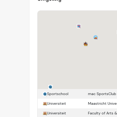
Servicekosten worden nader vastgestel
De maandelijkse voorschotten voor gas, wat
maand.
Locatie
Gelegen in een rustige straat midden in het
voorzieningen zoals winkels, horeca, cultuu
loopafstand. Hier woont u midden in de sta
Sportschool
mac SportsClub
maar met een aangename rust in de dire
Universiteit
Maastricht Unive
Kortom
Universiteit
Faculty of Arts 
Een compact, sfeervol en instapklaar appa