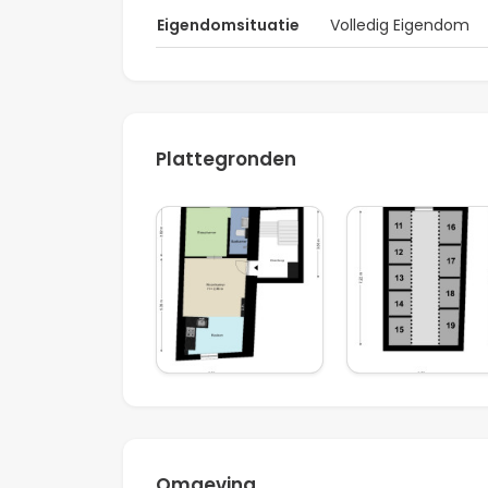
Bijzonderheden
Eigendomsituatie
Volledig Eigendom
Woonoppervlakte ca. 29,7 m² (NEN 25
Gelegen op de eerste verdieping
Instapklaar appartement
Dubbele beglazing
Plattegronden
Lichte woonkamer met open keuken
Slaapkamer met authentieke details
Moderne badkamer
Externe berging in het souterrain (nog t
Gelegen in een gemeentelijk monumen
Efficiënte indeling
Geschikt voor starters, pied-à-terre
Aandeel in de (op te richten) VvE: ca. 
Professioneel VvE-beheer wordt beoog
Omgeving