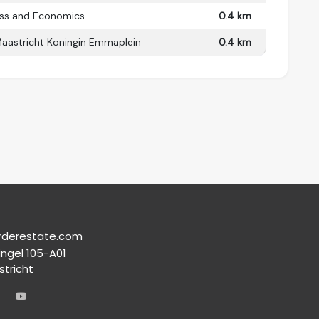
tricht. Perfect als eerste woning, stadsappartement.
ess and Economics
0.4 km
Maastricht Koningin Emmaplein
0.4 km
rderestate.com
ingel 105-A01
stricht