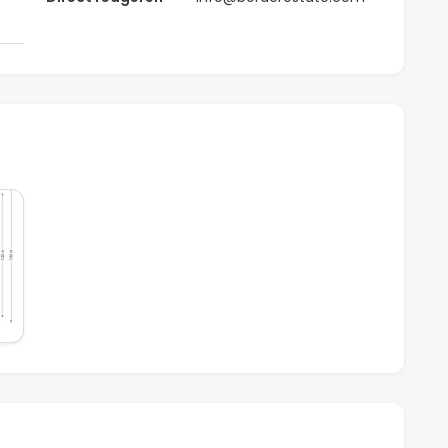
80 gemeten)
e realiseren)
taal pand
6,83%
d