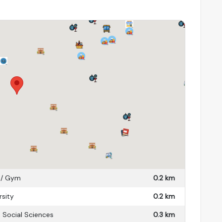
d
er en elektra bedroegen in 2025 circa €155 per
 historische centrum van Maastricht. Alle
r, universiteit en openbaar vervoer bevinden zich op
d, met alle charme die Maastricht te bieden heeft,
 / Gym
0.2 km
cte woonomgeving.
rsity
0.2 km
& Social Sciences
0.3 km
rtement met karakter, gelegen op een absolute